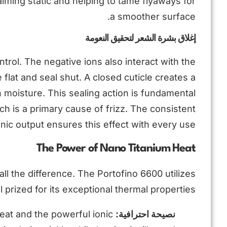
calming static and helping to tame flyaways for
a smoother surface.
إغلاق بشرة الشعر لتحقيق النعومة
trol. The negative ions also interact with the
e flat and seal shut. A closed cuticle creates a
 moisture. This sealing action is fundamental
ch is a primary cause of frizz. The consistent
onic output ensures this effect with every use.
The Power of Nano Titanium Heat
ll the difference. The Portofino 6600 utilizes
 prized for its exceptional thermal properties.
نصيحة احترافية:
eat and the powerful ionic