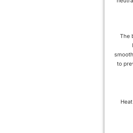
neutra
The b
smooth,
to pre
Heat