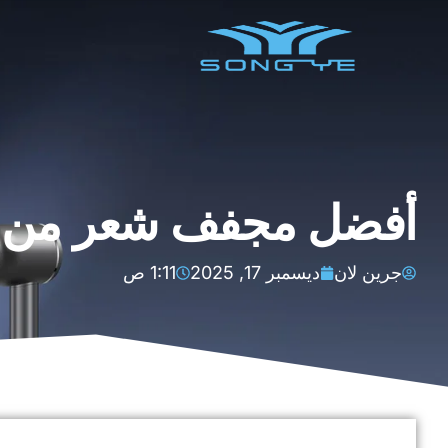
أفضل مجفف شعر من BaBylissPRO للشعر المجع
جرين لان
ديسمبر 17, 2025
1:11 ص