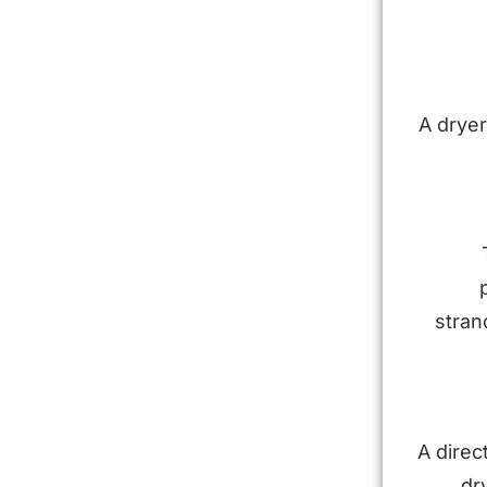
A dryer
stran
A direc
dr