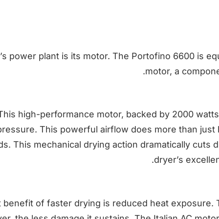
’s power plant is its motor. The Portofino 6600 is equ
motor, a componen
This high-performance motor, backed by 2000 watts 
pressure. This powerful airflow does more than just he
ds. This mechanical drying action dramatically cuts 
dryer’s excelle
t benefit of faster drying is reduced heat exposure.
yer, the less damage it sustains. The Italian AC motor’