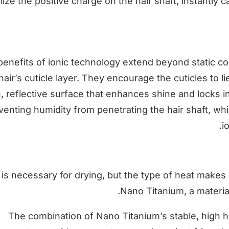
lize the positive charge on the hair shaft, instantly 
enefits of ionic technology extend beyond static con
hair’s cuticle layer. They encourage the cuticles to li
 reflective surface that enhances shine and locks in
venting humidity from penetrating the hair shaft, whi
i
 is necessary for drying, but the type of heat makes a
Nano Titanium, a material
The combination of Nano Titanium’s stable, high h