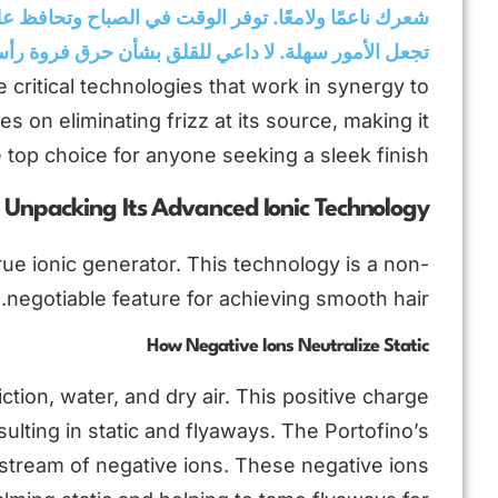
شعرك ناعمًا ولامعًا. توفر الوقت في الصباح وتحافظ ع
تجعل الأمور سهلة. لا داعي للقلق بشأن حرق فروة ر
e critical technologies that work in synergy to
s on eliminating frizz at its source, making it
 top choice for anyone seeking a sleek finish.
Unpacking Its Advanced Ionic Technology
 true ionic generator. This technology is a non-
negotiable feature for achieving smooth hair.
How Negative Ions Neutralize Static
ction, water, and dry air. This positive charge
sulting in static and flyaways. The Portofino’s
stream of negative ions. These negative ions