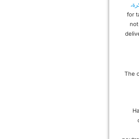
رة،
for 
not
deliv
The c
Ha