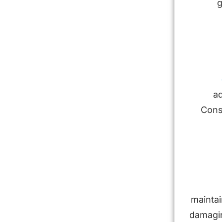
g
a
Cons
maintai
damagin