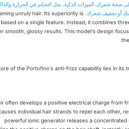
لى صحة شعرك. الميزات الذكية، مثل التحكم في الحرارة والذاك
أسك أو تجفيف شعرك.
taming unruly hair. Its superiority is
 based on a single feature. Instead, it combines thre
er smooth, glossy results. This model’s design focuse
the
ore of the Portofino’s anti-frizz capability lies in its
ir often develops a positive electrical charge from fri
causes individual hair strands to repel each other, re
powerful ionic generator releases a concentrated 