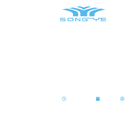
air hair dryer or the
Titanium hair dryer?
جرين لان
مايو 8, 2026
1:08 صباحًا