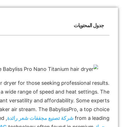
جدول المحتويات
 dryer for those seeking professional results.
 a wide range of speed and heat settings. The
ant versatility and affordability. Some experts
ker air stream. The BabylissPro, a top choice
from a leading
شركة تصنيع مجففات شعر رائدة
, features advanced
بمحرك AC
technology often found in premium