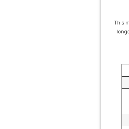
This m
long