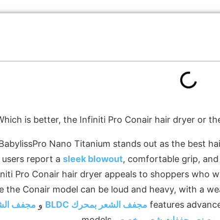
BabylissPro Nano Titanium stands out as the best hair
users report a
sleek blowout
, comfortable grip, and
initi Pro Conair hair dryer appeals to shoppers who w
e the Conair model can be loud and heavy, with a wea
مجفف الشعر بمحرك BLDC
و
مجفف الش
مصنع مجففات شعر مخصص
models.