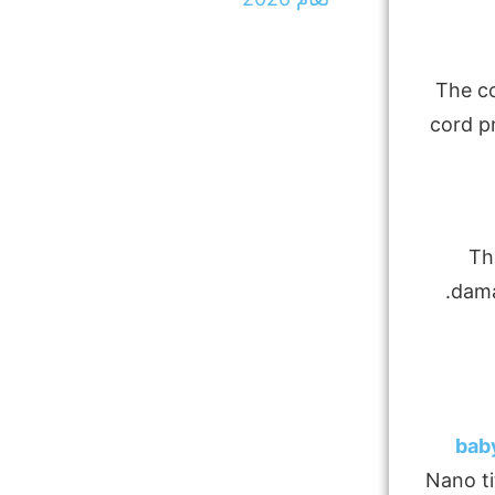
The co
cord pr
Th
dama
baby
Nano ti