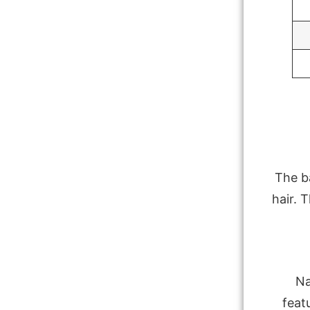
The ba
hair. T
Na
feat