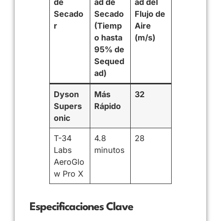
de
ad de
ad del
Secado
Secado
Flujo de
r
(Tiemp
Aire
o hasta
(m/s)
95% de
Sequed
ad)
Dyson
Más
32
Supers
Rápido
onic
T-34
4.8
28
Labs
minutos
AeroGlo
w Pro X
Especificaciones Clave