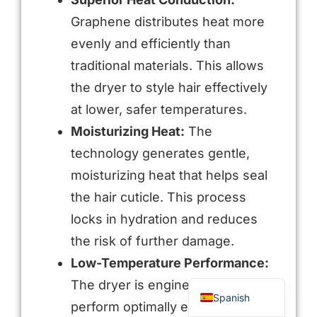
Graphene distributes heat more
evenly and efficiently than
traditional materials. This allows
the dryer to style hair effectively
at lower, safer temperatures.
Moisturizing Heat:
The
technology generates gentle,
moisturizing heat that helps seal
Arabic
the hair cuticle. This process
Russian
locks in hydration and reduces
Portuguese
the risk of further damage.
French
Low-Temperature Performance:
English
The dryer is engineered to
Spanish
perform optimally even on its