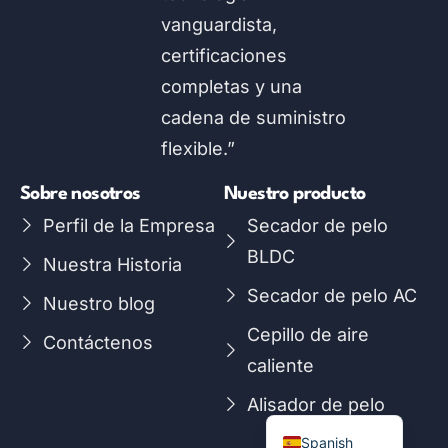
vanguardista,
certificaciones
completas y una
cadena de suministro
flexible.”
Sobre nosotros
Nuestro producto
Perfil de la Empresa
Secador de pelo
BLDC
Nuestra Historia
Arabic
Secador de pelo AC
Nuestro blog
Russian
Cepillo de aire
Contáctenos
Portuguese
caliente
French
Alisador de pelo
English
Spanish