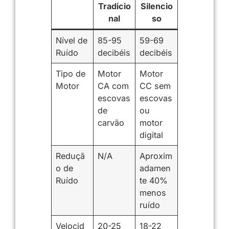
Tradicio
Silencio
nal
so
Nível de
85-95
59-69
Ruído
decibéis
decibéis
Tipo de
Motor
Motor
Motor
CA com
CC sem
escovas
escovas
de
ou
carvão
motor
digital
Reduçã
N/A
Aproxim
o de
adamen
Ruído
te 40%
menos
ruído
Velocid
20-25
18-22