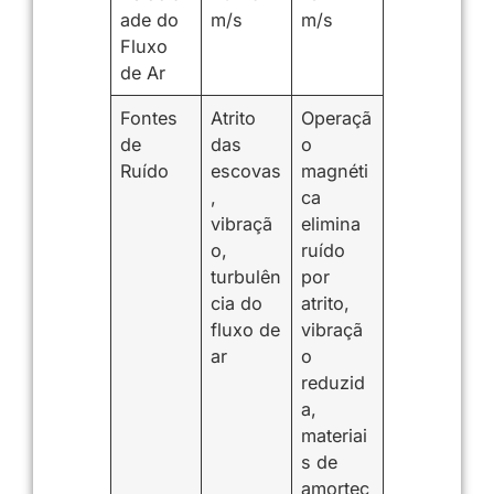
ade do
m/s
m/s
Fluxo
de Ar
Fontes
Atrito
Operaçã
de
das
o
Ruído
escovas
magnéti
,
ca
vibraçã
elimina
o,
ruído
turbulên
por
cia do
atrito,
fluxo de
vibraçã
ar
o
reduzid
a,
materiai
s de
amortec