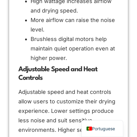
High wattage increases airflow
and drying speed.
More airflow can raise the noise
level.
Brushless digital motors help
maintain quiet operation even at
higher power.
Adjustable Speed and Heat
Controls
Arabic
Russian
Adjustable speed and heat controls
Spanish
allow users to customize their drying
French
experience. Lower settings produce
English
less noise and suit sensitive
Portuguese
environments. Higher settings offer