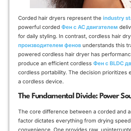
Corded hair dryers represent the
industry s
powerful corded
Фен с AC двигателем
deliv
for daily styling. In contrast, cordless hair d
производителем фенов
understands this tr
powered cordless hair dryer has performance
produce an efficient cordless
Фен с BLDC д
cordless portability. The decision prioritizes 
a cordless device.
The Fundamental Divide: Power So
The core difference between a corded and a c
factor dictates everything from drying speed a
convenience. One provides raw, uninterrupte