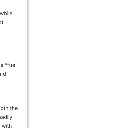
 while
ot
s “fuel
and
both the
eadily
, with