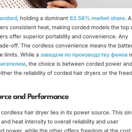
tandard
, holding a dominant
82.56% market share
. A
ers consistent heat, making corded models the top 
ryers offer superior portability and convenience. Any
ade-off. The cordless convenience means the batte
 limits. While a
заводом по производству фенов
m
вигателем
, the choice is between corded power an
either the reliability of corded hair dryers or the fre
urce and Performance
ordless hair dryer lies in its power source. This sin
nd heat intensity to overall reliability and user
d power, while the other offers freedom at the cost