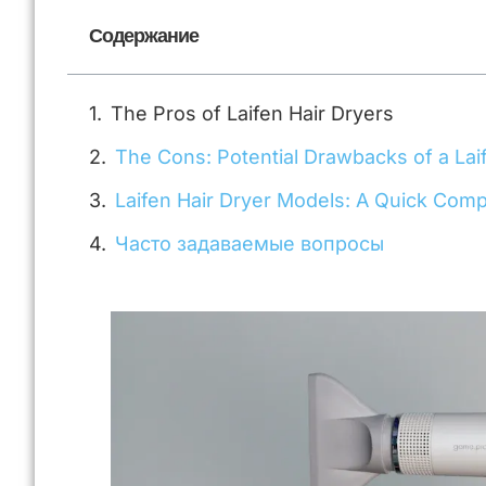
Содержание
The Pros of Laifen Hair Dryers
The Cons: Potential Drawbacks of a Lai
Laifen Hair Dryer Models: A Quick Com
Часто задаваемые вопросы