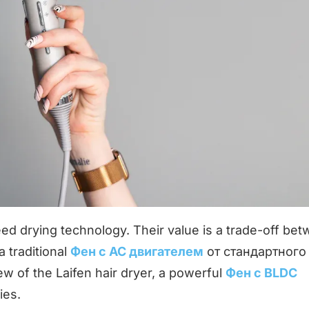
ed drying technology. Their value is a trade-off be
a traditional
Фен с AC двигателем
от стандартного
iew of the Laifen hair dryer, a powerful
Фен с BLDC
ies.