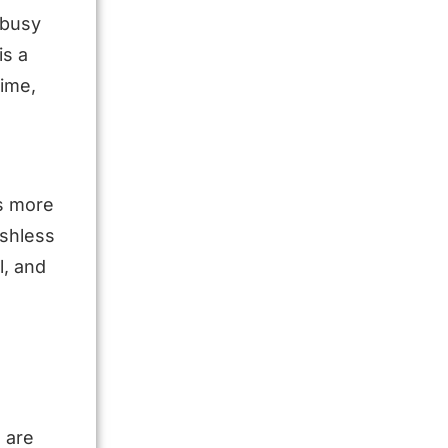
r busy
is a
time,
ds more
ushless
l, and
 are