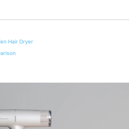
fen Hair Dryer
parison