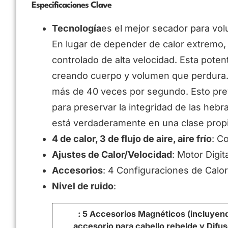
Especificaciones Clave
Tecnología
es el mejor secador para vol
En lugar de depender de calor extremo, u
controlado de alta velocidad. Esta potent
creando cuerpo y volumen que perdura. S
más de 40 veces por segundo. Esto previ
para preservar la integridad de las hebr
está verdaderamente en una clase propi
4 de calor, 3 de flujo de aire, aire frío
: C
Ajustes de Calor/Velocidad
: Motor Digi
Accesorios
: 4 Configuraciones de Calo
Nivel de ruido
:
: 5 Accesorios Magnéticos (incluyen
accesorio para cabello rebelde y Difus