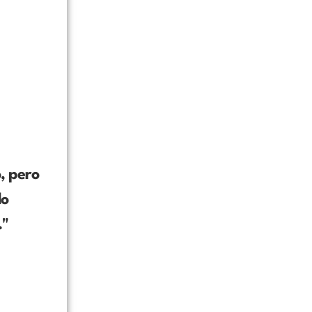
, pero
do
."