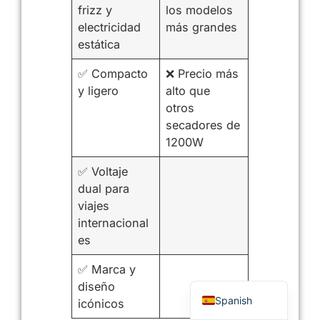
frizz y
los modelos
electricidad
más grandes
estática
✅ Compacto
❌ Precio más
y ligero
alto que
otros
secadores de
1200W
✅ Voltaje
Arabic
dual para
viajes
Russian
internacional
Portuguese
es
French
✅ Marca y
English
diseño
Spanish
icónicos