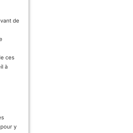
avant de
a
e
s
de ces
il à
es
 pour y