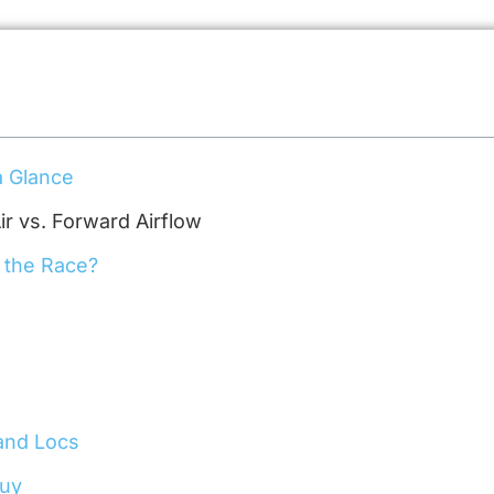
a Glance
 vs. Forward Airflow
 the Race?
 and Locs
Buy