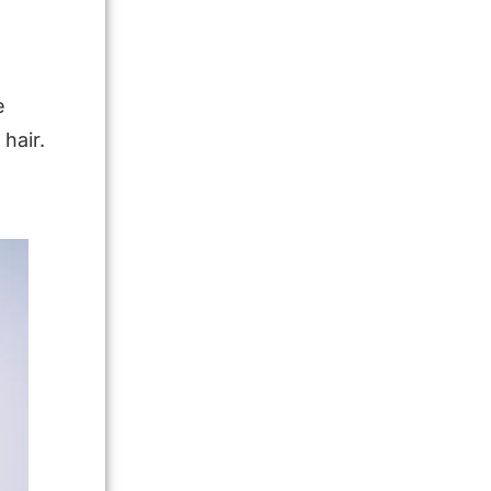
e
 hair.