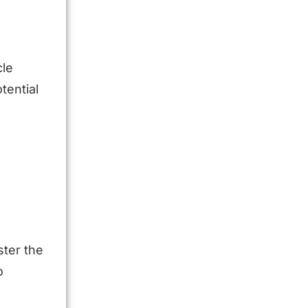
cle
tential
s
ster the
o