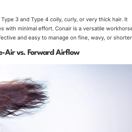
ype 3 and Type 4 coily, curly, or very thick hair. It
es with minimal effort. Conair is a versatile workhors
 effective and easy to manage on fine, wavy, or shorter
Air vs. Forward Airflow