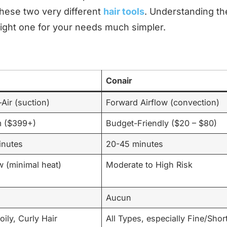
hese two very different
hair tools
. Understanding th
right one for your needs much simpler.
Conair
Air (suction)
Forward Airflow (convection)
 ($399+)
Budget-Friendly ($20 – $80)
inutes
20-45 minutes
w (minimal heat)
Moderate to High Risk
Aucun
oily, Curly Hair
All Types, especially Fine/Shor